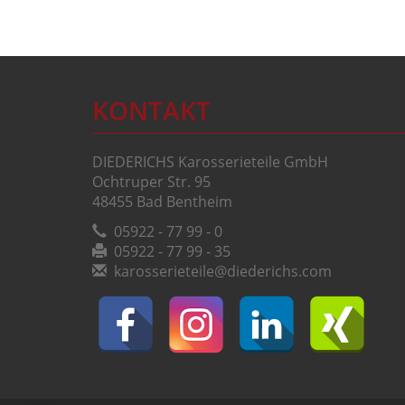
KONTAKT
DIEDERICHS Karosserieteile GmbH
Ochtruper Str. 95
48455 Bad Bentheim
05922 - 77 99 - 0
05922 - 77 99 - 35
karosserieteile@diederichs.com