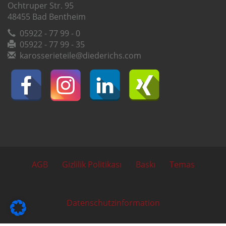
Ochtruper Str. 95
48455 Bad Bentheim
05922 - 77 99 - 0
05922 - 77 99 - 35
karosserieteile@diederichs.com
AGB
Gizlilik Politikası
Baskı
Temas
Datenschutzinformation