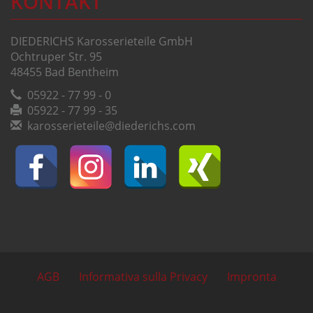
KONTAKT
DIEDERICHS Karosserieteile GmbH
Ochtruper Str. 95
48455 Bad Bentheim
05922 - 77 99 - 0
05922 - 77 99 - 35
karosserieteile@diederichs.com
AGB
Informativa sulla Privacy
Impronta