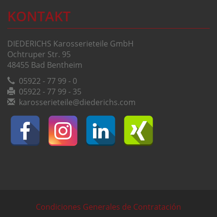
KONTAKT
DIEDERICHS Karosserieteile GmbH
Ochtruper Str. 95
48455 Bad Bentheim
05922 - 77 99 - 0
05922 - 77 99 - 35
karosserieteile@diederichs.com
Condiciones Generales de Contratación